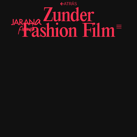
Ir
ATRÁS
Zunder
Main
al
contenido
Fashion Film
Menu